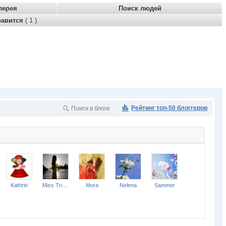
лерея
Поиск людей
равится
( 1 )
Рейтинг топ-50 блоггеров
Kathrin
Miss Triumf
Mora
Nelena
Sammer