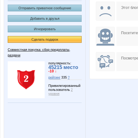
Stella69
Tous P
Этот блог
Отправить приватное сообщение
Добавить в друзья
Игнорировать
p4elka52
striped s
Посетит
Сделать подарок
Совместная покупка: сбор предоплаты,
раздачи
НадеждаЦ
Пр0м
Посмотре
популярность:
45215 место
-10 ↓
рейтинг
335
?
Привилегированный
пользователь
2
уровня