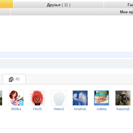
Друзья
( 11 )
Га
Мне н
45
B00lka
Fifo25
HelenZ
IrinaKolc
Julletta
Katarin@