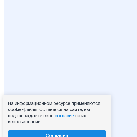
На информационном ресурсе применяются
Статистика портрета:
cookie-файлы. Оставаясь на сайте, вы
подтверждаете свое
согласие
на их
сейчас просматривают портрет - 0
использование.
зарегистрированные пользователи
посетившие портрет за 7 дней - 0
Согласен