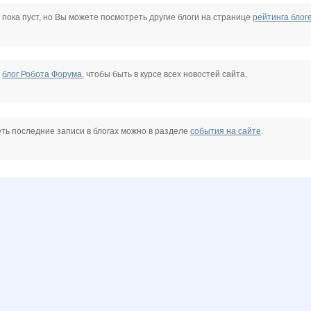
andora Silver
anaida
confessa*
cornflour
gorjulval
iOLE
jade
 пока пуст, но Вы можете посмотреть другие блоги на странице
рейтинга блог
nake
горошина
лелька33
мари рекон
пандра-21
Юлия-2008
Фермер Нижегородский
е
блог Робота Форума
, чтобы быть в курсе всех новостей сайта.
0к@шка
Солодушка
СЛ@ДЕНЬК@Я
Турбомодная
Шикарные ш*а*п*к*и
ть последние записи в блогах можно в разделе
события на сайте
.