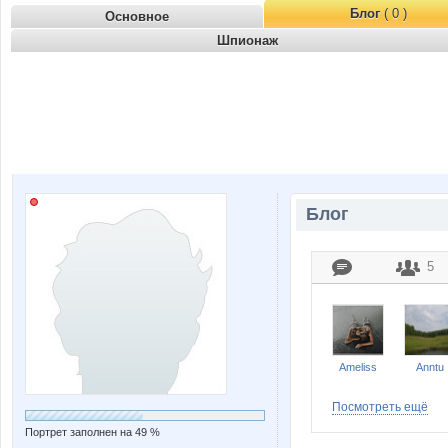
Блог
( 0 )
Основное
Шпионаж
Блог
5
Ameliss
Anntu
Посмотреть ещё
Портрет заполнен на 49 %